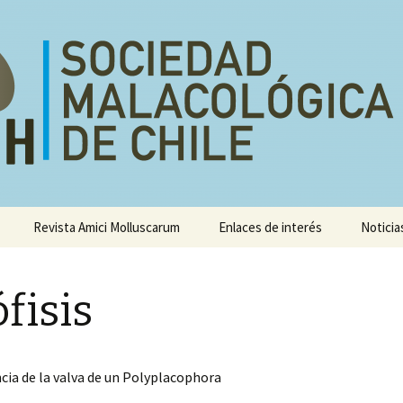
e
Revista Amici Molluscarum
Enlaces de interés
Noticia
Congresos
sis
fisis
Talleres
ia de la valva de un Polyplacophora