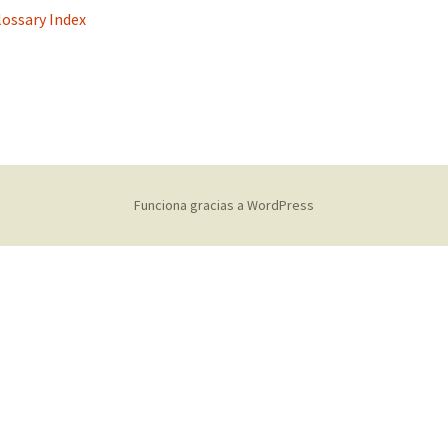
lossary Index
s
Funciona gracias a WordPress