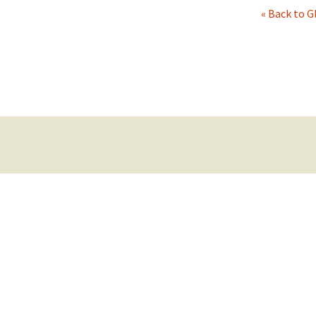
« Back to G
La Colección de
Caracolas
Glosario
Bibliografía de Interé
Navegación
de
entradas