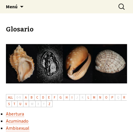
Sociedad Malacológica de Chile
Saltar
Buscar:
SMACH
Menú
al
contenido
Glosario
ALL
0-9
A
B
C
D
E
F
G
H
I
J
K
L
M
N
O
P
Q
R
S
T
U
V
W
X
Y
Z
Abertura
Acuminado
Ambisexual