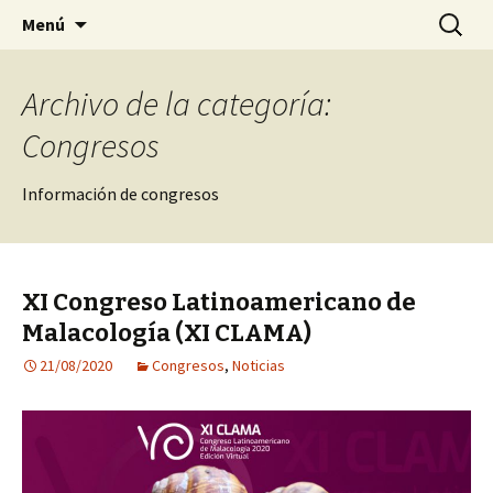
Sociedad Malacológica de Chile
Saltar
Buscar:
SMACH
Menú
al
contenido
Archivo de la categoría:
Congresos
Información de congresos
XI Congreso Latinoamericano de
Malacología (XI CLAMA)
21/08/2020
Congresos
,
Noticias