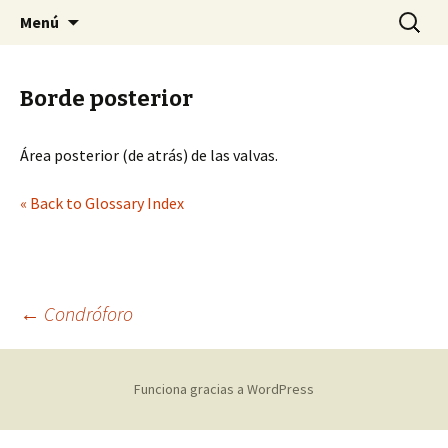
Sociedad Malacológica de Chile
Saltar
Buscar:
SMACH
Menú
al
contenido
Borde posterior
Área posterior (de atrás) de las valvas.
« Back to Glossary Index
←
Condróforo
Navegación
Funciona gracias a WordPress
de