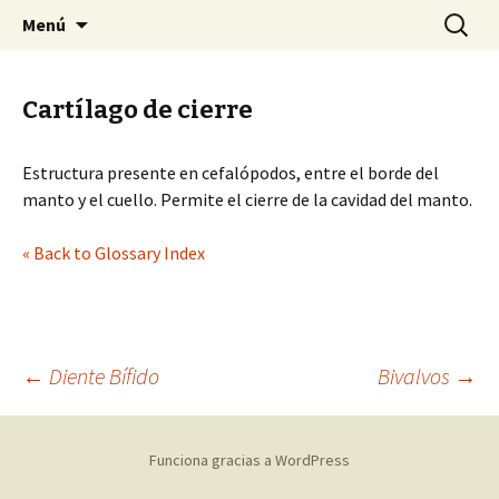
Sociedad Malacológica de Chile
Saltar
Buscar:
SMACH
Menú
al
contenido
Cartílago de cierre
Estructura presente en cefalópodos, entre el borde del
manto y el cuello. Permite el cierre de la cavidad del manto.
« Back to Glossary Index
←
Diente Bífido
Bivalvos
→
Navegación
Funciona gracias a WordPress