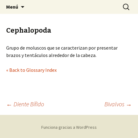
Sociedad Malacológica de Chile
Saltar
Buscar:
SMACH
Menú
al
contenido
Cephalopoda
Grupo de moluscos que se caracterizan por presentar
brazos y tentáculos alrededor de la cabeza.
« Back to Glossary Index
←
Diente Bífido
Bivalvos
→
Navegación
Funciona gracias a WordPress