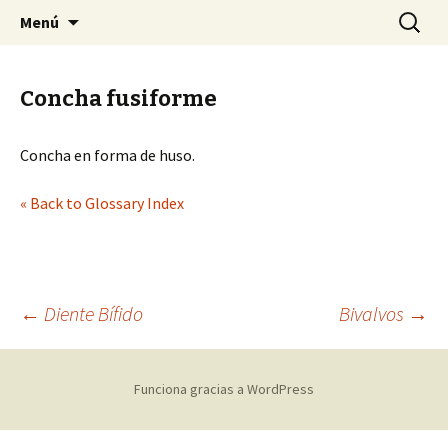
Sociedad Malacológica de Chile
Saltar
Buscar:
SMACH
Menú
al
contenido
Concha fusiforme
Concha en forma de huso.
« Back to Glossary Index
←
Diente Bífido
Bivalvos
→
Navegación
Funciona gracias a WordPress
de