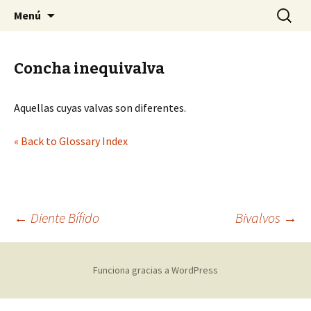
Sociedad Malacológica de Chile
Saltar
Buscar:
SMACH
Menú
al
contenido
Concha inequivalva
Aquellas cuyas valvas son diferentes.
« Back to Glossary Index
←
Diente Bífido
Bivalvos
→
Navegación
Funciona gracias a WordPress
de