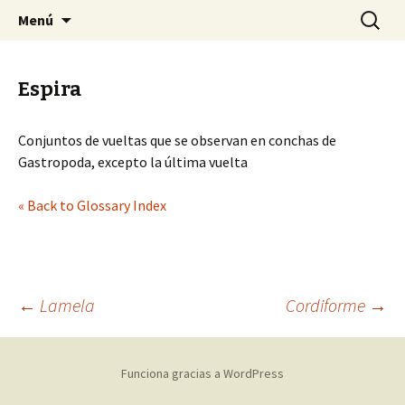
Sociedad Malacológica de Chile
Saltar
Buscar:
SMACH
Menú
al
contenido
Espira
Conjuntos de vueltas que se observan en conchas de
Gastropoda, excepto la última vuelta
« Back to Glossary Index
←
Lamela
Cordiforme
→
Navegación
Funciona gracias a WordPress