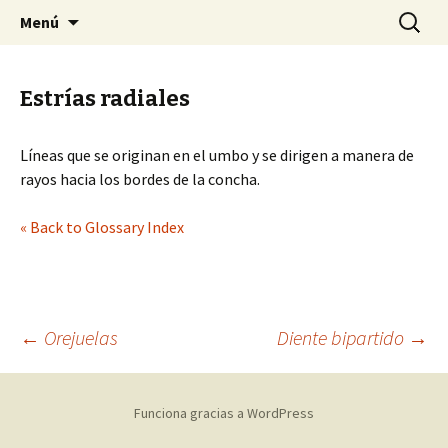
Sociedad Malacológica de Chile
Saltar
Buscar:
SMACH
Menú
al
contenido
Estrías radiales
Líneas que se originan en el umbo y se dirigen a manera de
rayos hacia los bordes de la concha.
« Back to Glossary Index
←
Orejuelas
Diente bipartido
→
Navegación
Funciona gracias a WordPress