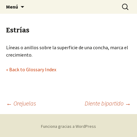
Sociedad Malacológica de Chile
Saltar
Buscar:
SMACH
Menú
al
contenido
Estrías
Líneas o anillos sobre la superficie de una concha, marca el
crecimiento.
« Back to Glossary Index
←
Orejuelas
Diente bipartido
→
Navegación
Funciona gracias a WordPress