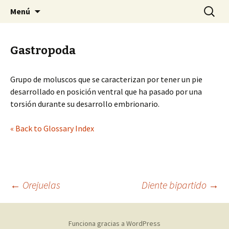
Sociedad Malacológica de Chile
Saltar
Buscar:
SMACH
Menú
al
contenido
Gastropoda
Grupo de moluscos que se caracterizan por tener un pie
desarrollado en posición ventral que ha pasado por una
torsión durante su desarrollo embrionario.
« Back to Glossary Index
←
Orejuelas
Diente bipartido
→
Navegación
Funciona gracias a WordPress