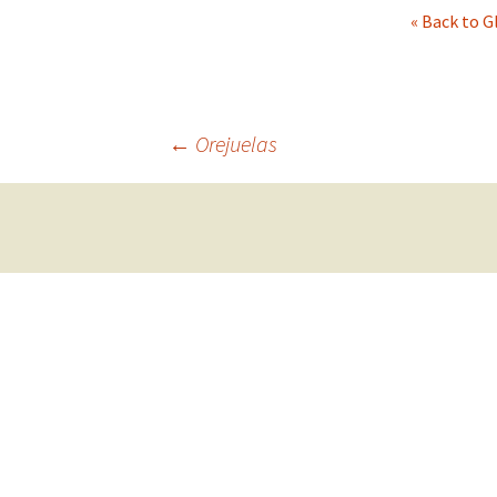
« Back to G
La Colección de
Caracolas
Glosario
←
Orejuelas
Bibliografía de Interé
Navegación
de
entradas