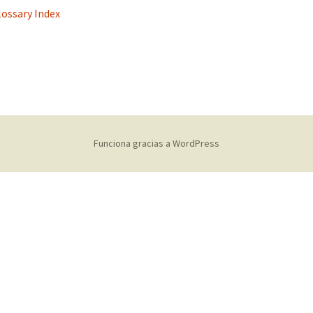
lossary Index
s
Funciona gracias a WordPress