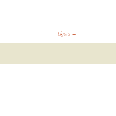
Lígula
→