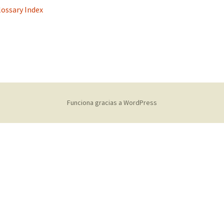
lossary Index
s
Funciona gracias a WordPress