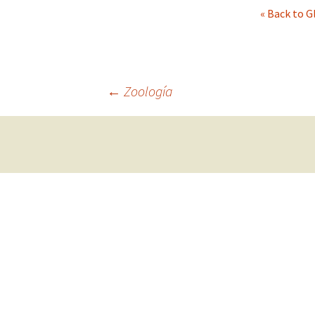
« Back to G
La Colección de
Caracolas
Glosario
←
Zoología
Bibliografía de Interé
Navegación
de
entradas