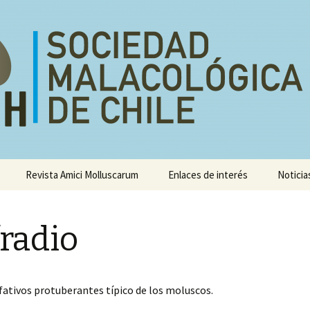
e
Revista Amici Molluscarum
Enlaces de interés
Noticia
Congresos
sis
radio
Talleres
ativos protuberantes típico de los moluscos.