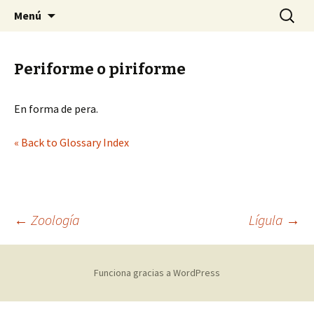
Sociedad Malacológica de Chile
Saltar
Buscar:
SMACH
Menú
al
contenido
Periforme o piriforme
En forma de pera.
« Back to Glossary Index
←
Zoología
Lígula
→
Navegación
Funciona gracias a WordPress
de