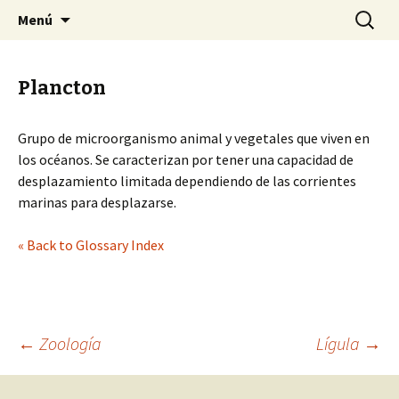
Sociedad Malacológica de Chile
Saltar
Buscar:
SMACH
Menú
al
contenido
Plancton
Grupo de microorganismo animal y vegetales que viven en
los océanos. Se caracterizan por tener una capacidad de
desplazamiento limitada dependiendo de las corrientes
marinas para desplazarse.
« Back to Glossary Index
←
Zoología
Lígula
→
Navegación