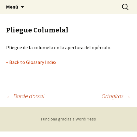
Sociedad Malacológica de Chile
Saltar
Buscar:
SMACH
Menú
al
contenido
Pliegue Columelal
Pliegue de la columela en la apertura del opérculo.
« Back to Glossary Index
←
Borde dorsal
Ortogiros
→
Navegación
Funciona gracias a WordPress
de