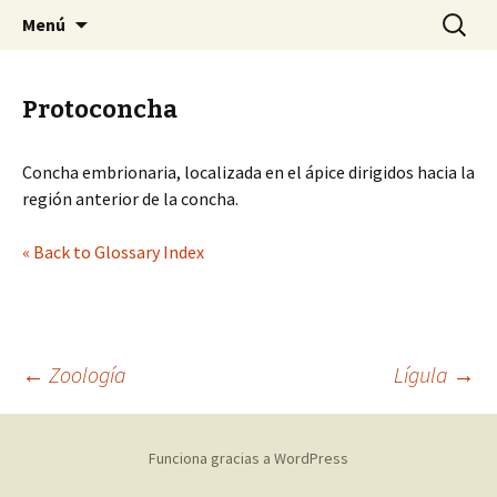
Sociedad Malacológica de Chile
Saltar
Buscar:
SMACH
Menú
al
contenido
Protoconcha
Concha embrionaria, localizada en el ápice dirigidos hacia la
región anterior de la concha.
« Back to Glossary Index
←
Zoología
Lígula
→
Navegación
Funciona gracias a WordPress