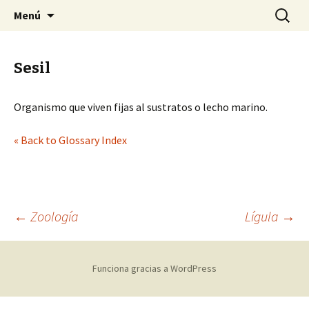
Sociedad Malacológica de Chile
Saltar
Buscar:
SMACH
Menú
al
contenido
Sesil
Organismo que viven fijas al sustratos o lecho marino.
« Back to Glossary Index
←
Zoología
Lígula
→
Navegación
Funciona gracias a WordPress
de