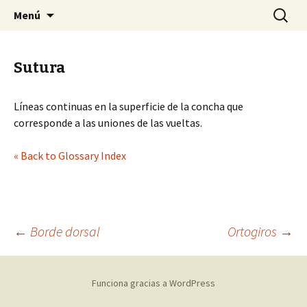
Sociedad Malacológica de Chile
Saltar
Buscar:
SMACH
Menú
al
contenido
Sutura
Líneas continuas en la superficie de la concha que
corresponde a las uniones de las vueltas.
« Back to Glossary Index
←
Borde dorsal
Ortogiros
→
Navegación
Funciona gracias a WordPress