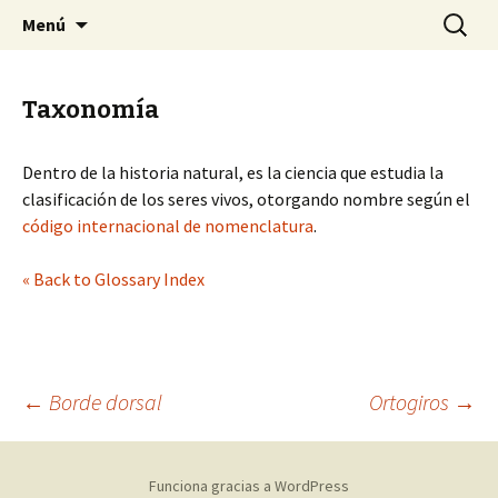
Sociedad Malacológica de Chile
Saltar
Buscar:
SMACH
Menú
al
contenido
Taxonomía
Dentro de la historia natural, es la ciencia que estudia la
clasificación de los seres vivos, otorgando nombre según el
código internacional de nomenclatura
.
« Back to Glossary Index
←
Borde dorsal
Ortogiros
→
Navegación
Funciona gracias a WordPress