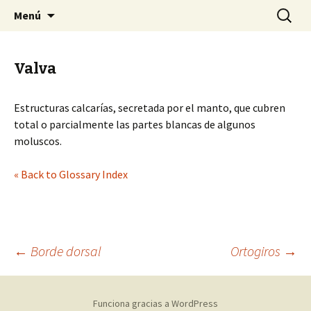
Sociedad Malacológica de Chile
Saltar
Buscar:
SMACH
Menú
al
contenido
Valva
Estructuras calcarías, secretada por el manto, que cubren
total o parcialmente las partes blancas de algunos
moluscos.
« Back to Glossary Index
←
Borde dorsal
Ortogiros
→
Navegación
Funciona gracias a WordPress