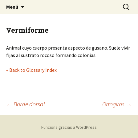
Sociedad Malacológica de Chile
Saltar
Buscar:
SMACH
Menú
al
contenido
Vermiforme
Animal cuyo cuerpo presenta aspecto de gusano. Suele vivir
fijas al sustrato rocoso formando colonias.
« Back to Glossary Index
←
Borde dorsal
Ortogiros
→
Navegación
Funciona gracias a WordPress