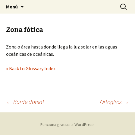
Sociedad Malacológica de Chile
Saltar
Buscar:
SMACH
Menú
al
contenido
Zona fótica
Zona o área hasta donde llega la luz solar en las aguas
oceánicas de oceánicas.
« Back to Glossary Index
←
Borde dorsal
Ortogiros
→
Navegación
Funciona gracias a WordPress