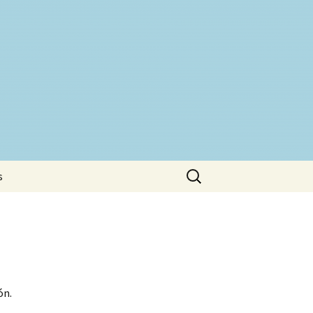
Buscar:
s
ón.