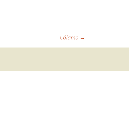
Cálamo
→