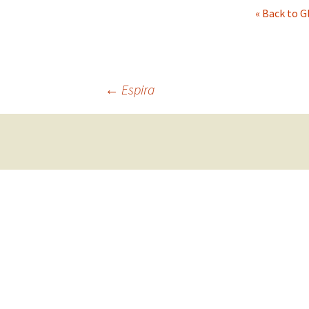
« Back to G
La Colección de
Caracolas
Glosario
←
Espira
Bibliografía de Interé
Navegación
de
entradas