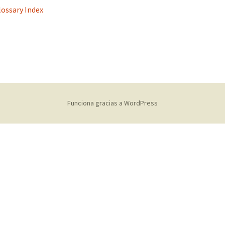
lossary Index
s
Funciona gracias a WordPress