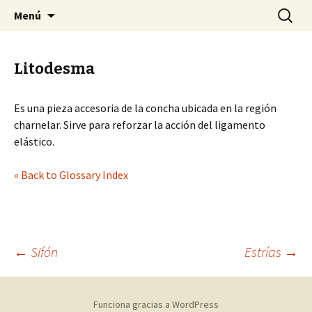
Sociedad Malacológica de Chile
Saltar
Buscar:
SMACH
Menú
al
contenido
Litodesma
Es una pieza accesoria de la concha ubicada en la región
charnelar. Sirve para reforzar la acción del ligamento
elástico.
« Back to Glossary Index
←
Sifón
Estrías
→
Navegación
Funciona gracias a WordPress