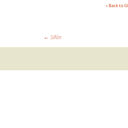
« Back to G
La Colección de
Caracolas
Glosario
←
Sifón
Bibliografía de Interé
Navegación
de
entradas