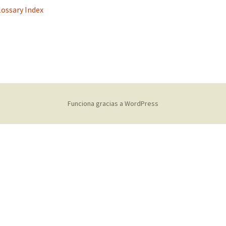
lossary Index
s
Funciona gracias a WordPress