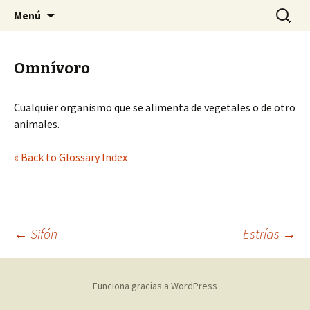
Sociedad Malacológica de Chile
Saltar
Buscar:
SMACH
Menú
al
contenido
Omnívoro
Cualquier organismo que se alimenta de vegetales o de otro
animales.
« Back to Glossary Index
←
Sifón
Estrías
→
Navegación
Funciona gracias a WordPress