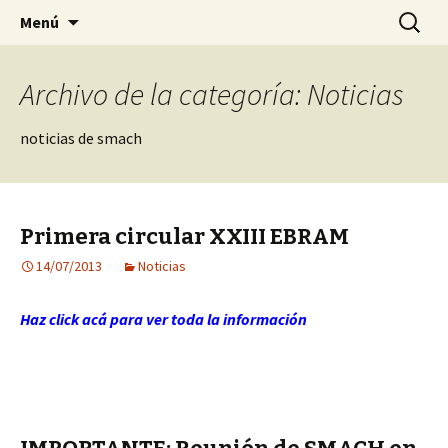
Sociedad Malacológica de Chile
Saltar
Buscar:
SMACH
Menú
al
contenido
Archivo de la categoría: Noticias
noticias de smach
Primera circular XXIII EBRAM
14/07/2013
Noticias
Haz click acá para ver toda la información