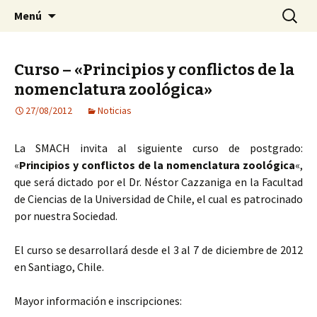
Sociedad Malacológica de Chile
Saltar
Buscar:
SMACH
Menú
al
contenido
Curso – «Principios y conflictos de la
nomenclatura zoológica»
27/08/2012
Noticias
La SMACH invita al siguiente curso de postgrado:
«
Principios y conflictos de la nomenclatura zoológica
«,
que será dictado por el Dr. Néstor Cazzaniga en la Facultad
de Ciencias de la Universidad de Chile, el cual es patrocinado
por nuestra Sociedad.
El curso se desarrollará desde el 3 al 7 de diciembre de 2012
en Santiago, Chile.
Mayor información e inscripciones: