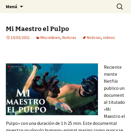
Sociedad Malacológica de Chile
Saltar
Buscar:
SMACH
Menú
al
contenido
Mi Maestro el Pulpo
10/03/2021
Misceláneo
,
Noticias
Noticias
,
videos
Reciente
mente
Netflix
publico un
document
al titulado
«Mi
Maestro el
Pulpo» con una duración de 1 h 25 min. Este documental
muestra un vínculo humano-animal marino como nunca se