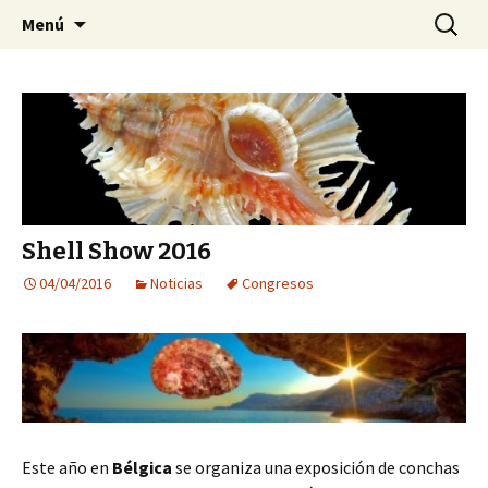
Sociedad Malacológica de Chile
Saltar
Buscar:
SMACH
Menú
al
contenido
Shell Show 2016
04/04/2016
Noticias
Congresos
Este año en
Bélgica
se organiza una exposición de conchas