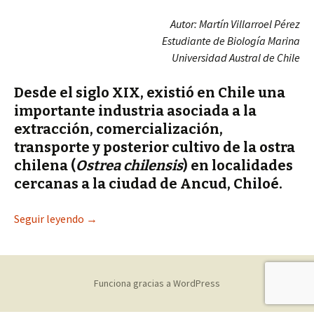
Autor: Martín Villarroel Pérez
Estudiante de Biología Marina
Universidad Austral de Chile
Desde el siglo XIX, existió en Chile una
importante industria asociada a la
extracción, comercialización,
transporte y posterior cultivo de la ostra
chilena (
Ostrea
chilensis
) en localidades
cercanas a la ciudad de Ancud, Chiloé.
Seguir leyendo
Historia de la Ostra chilena (Ostrea chilensis Ph
→
Funciona gracias a WordPress