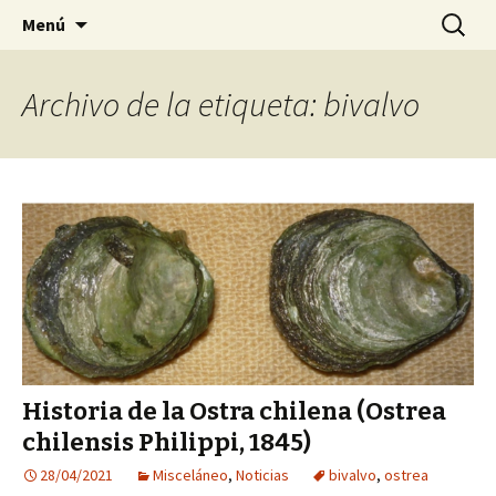
Sociedad Malacológica de Chile
Saltar
Buscar:
SMACH
Menú
al
contenido
Archivo de la etiqueta: bivalvo
Historia de la Ostra chilena (Ostrea
chilensis Philippi, 1845)
28/04/2021
Misceláneo
,
Noticias
bivalvo
,
ostrea