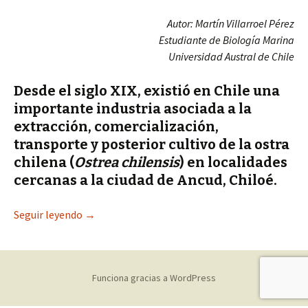
Autor: Martín Villarroel Pérez
Estudiante de Biología Marina
Universidad Austral de Chile
Desde el siglo XIX, existió en Chile una
importante industria asociada a la
extracción, comercialización,
transporte y posterior cultivo de la ostra
chilena (
Ostrea
chilensis
) en localidades
cercanas a la ciudad de Ancud, Chiloé.
Seguir leyendo
Historia de la Ostra chilena (Ostrea chilensis Ph
→
Funciona gracias a WordPress