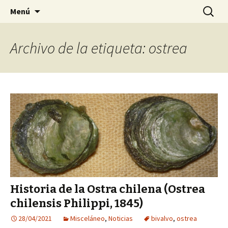
Sociedad Malacológica de Chile
Saltar
Buscar:
SMACH
Menú
al
contenido
Archivo de la etiqueta: ostrea
Historia de la Ostra chilena (Ostrea
chilensis Philippi, 1845)
28/04/2021
Misceláneo
,
Noticias
bivalvo
,
ostrea